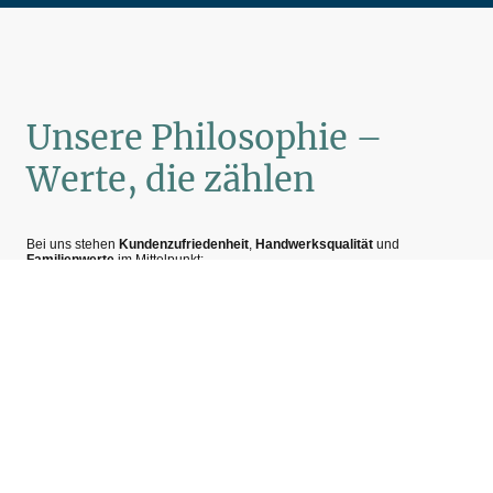
Unsere Philosophie –
Werte, die zählen
Bei uns stehen
Kundenzufriedenheit
,
Handwerksqualität
und
Familienwerte
im Mittelpunkt:
Persönlicher Service
: Nähe zum Kunden und individuelle Betreuung
sind uns wichtig.
Fachliche Exzellenz
: Unsere Mitarbeiter sind geschulte Meister und
Anlagenmechaniker.
Verlässlichkeit & Vertrauen
: Termine, Versprechen und Leistungen
erfüllen wir mit hoher Zuverlässigkeit.
Innovationsgeist
: Ob fugenlose Badgestaltung, Klimaanlagen oder
Versorgungstechnik – wir modernisieren mit bedacht.
Regionalität
: Als Familienbetrieb aus Neunkirchen legen wir Wert auf
Nachhaltigkeit, Fairness und regionale Verantwortung.