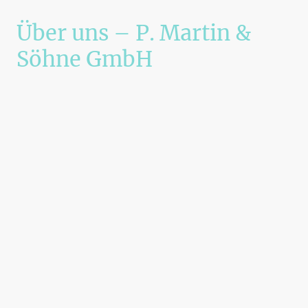
Über uns – P. Martin &
Söhne GmbH
Tradition, Handwerk &
Zukunft aus Neunkirchen –
seit 1938
Seit
1938
steht
P. Martin & Söhne GmbH
für
Handwerk mit Herz und Verlässlichkeit.
Gegründet von
Peter Martin
, wurde das
Unternehmen über Generationen hinweg zu
einem regional geschätzten Familienbetrieb
entwickelt.